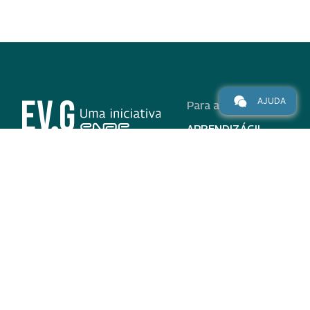
AJUDA
Para alunos
APRENDIZÁGIL
CURSOS
PROGRAMAS
INSTITUCIONAL
AJUDA
Para parceiros
Nas redes
ADESÃO
INSTITUIÇÕES
PARTICIPANTES
EV.G EM NÚMEROS