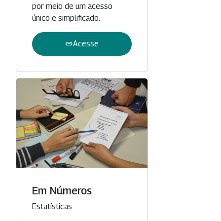
por meio de um acesso
único e simplificado.
link
Acesse
Em Números
Categoria
Estatísticas