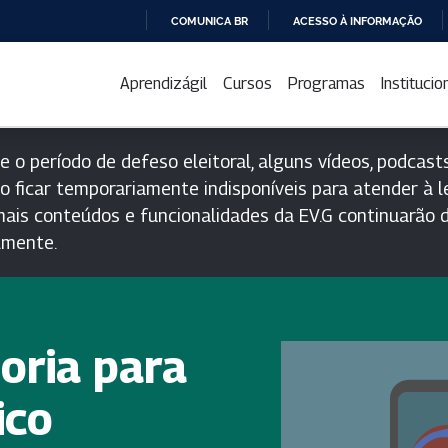
COMUNICA BR
ACESSO À INFORMAÇÃO
IR
PARA
Aprendizágil
Cursos
Programas
Institucio
O
CONTEÚDO
e o período de defeso eleitoral, alguns vídeos, podcasts
o ficar temporariamente indisponíveis para atender à le
ais conteúdos e funcionalidades da EV.G continuarão d
lmente.
oria para
ico