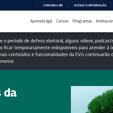
COMUNICA BR
ACESSO À INFORMAÇÃO
IR
PARA
Aprendizágil
Cursos
Programas
Institucio
O
CONTEÚDO
e o período de defeso eleitoral, alguns vídeos, podcasts
o ficar temporariamente indisponíveis para atender à le
ais conteúdos e funcionalidades da EV.G continuarão d
lmente.
s da