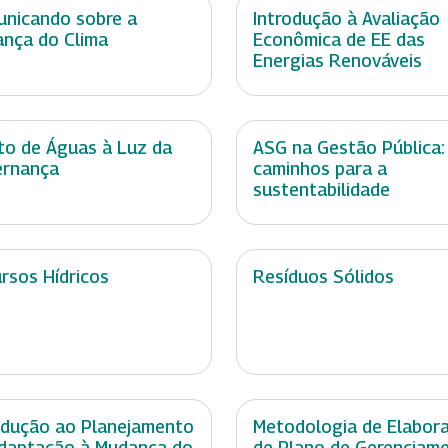
nicando sobre a
Introdução à Avaliação
nça do Clima
Econômica de EE das
Energias Renováveis
ito de Águas à Luz da
ASG na Gestão Pública:
ernança
caminhos para a
sustentabilidade
rsos Hídricos
Resíduos Sólidos
odução ao Planejamento
Metodologia de Elabor
daptação à Mudança do
de Plano de Gerenciam