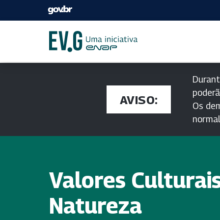
Durant
poderã
AVISO:
Os dem
norma
Valores Culturai
Natureza