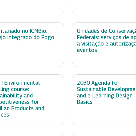
ntariado no ICMBio:
Unidades de Conservaç
jo Integrado do Fogo
Federais: serviços de a
à visitação e autorizaç
eventos
 I Environmental
2030 Agenda for
ling course:
Sustainable Developme
ainability and
and e-Learning Design
etitiveness for
Basics
ilian Products and
ices