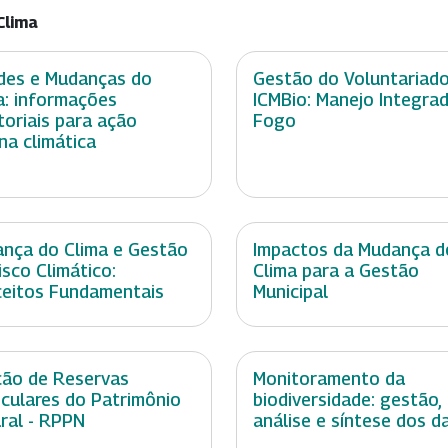
Clima
des e Mudanças do
Gestão do Voluntariad
a: informações
ICMBio: Manejo Integra
itoriais para ação
Fogo
na climática
nça do Clima e Gestão
Impactos da Mudança d
isco Climático:
Clima para a Gestão
eitos Fundamentais
Municipal
ção de Reservas
Monitoramento da
iculares do Patrimônio
biodiversidade: gestão,
ral - RPPN
análise e síntese dos d