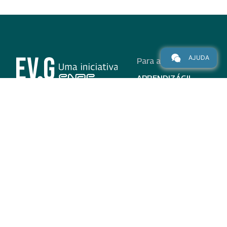
AJUDA
Para alunos
APRENDIZÁGIL
CURSOS
PROGRAMAS
INSTITUCIONAL
AJUDA
Para parceiros
Nas redes
ADESÃO
INSTITUIÇÕES
PARTICIPANTES
EV.G EM NÚMEROS
VALIDAÇÃO DE