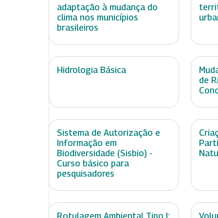
adaptação à mudança do
terr
clima nos municípios
urba
brasileiros
Hidrologia Básica
Muda
de R
Conc
Sistema de Autorização e
Cria
Informação em
Part
Biodiversidade (Sisbio) -
Natu
Curso básico para
pesquisadores
Rotulagem Ambiental Tipo I:
Volu