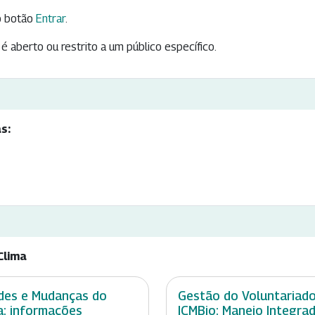
 botão
Entrar
.
é aberto ou restrito a um público específico.
s:
Clima
des e Mudanças do
Gestão do Voluntariad
a: informações
ICMBio: Manejo Integra