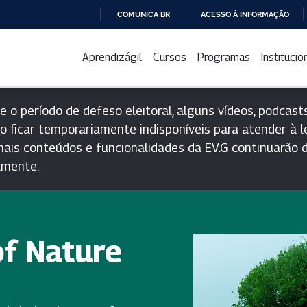
COMUNICA BR
ACESSO À INFORMAÇÃO
IR
PARA
Aprendizágil
Cursos
Programas
Institucio
O
CONTEÚDO
e o período de defeso eleitoral, alguns vídeos, podcasts
o ficar temporariamente indisponíveis para atender à le
ais conteúdos e funcionalidades da EV.G continuarão d
lmente.
of Nature