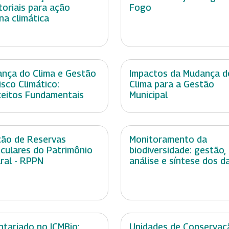
itoriais para ação
Fogo
na climática
nça do Clima e Gestão
Impactos da Mudança d
isco Climático:
Clima para a Gestão
eitos Fundamentais
Municipal
ção de Reservas
Monitoramento da
iculares do Patrimônio
biodiversidade: gestão,
ral - RPPN
análise e síntese dos d
ntariado no ICMBio:
Unidades de Conservaç