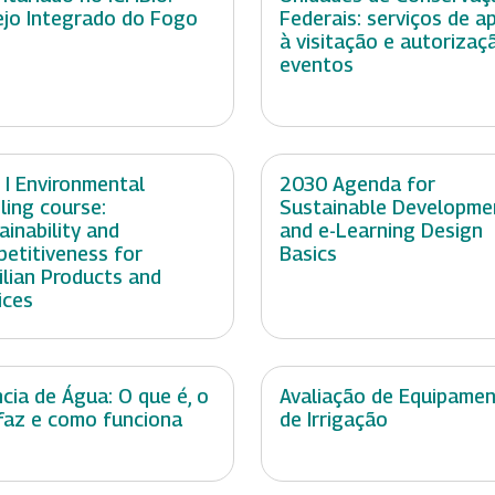
jo Integrado do Fogo
Federais: serviços de a
à visitação e autorizaç
eventos
 I Environmental
2030 Agenda for
ling course:
Sustainable Developme
ainability and
and e-Learning Design
etitiveness for
Basics
ilian Products and
ices
cia de Água: O que é, o
Avaliação de Equipame
faz e como funciona
de Irrigação