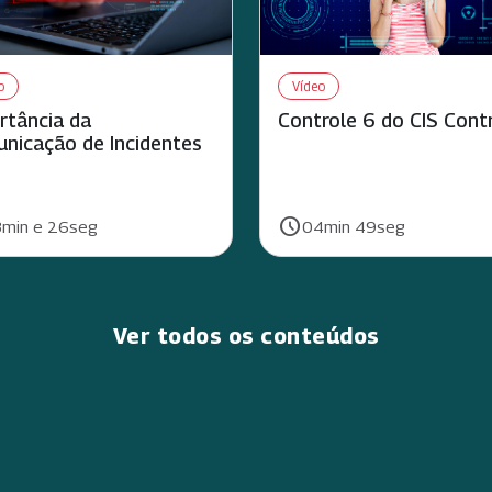
o
Vídeo
rtância da
Controle 6 do CIS Cont
nicação de Incidentes
schedule
ão:
Duração:
min e 26seg
04min 49seg
Ver todos os conteúdos