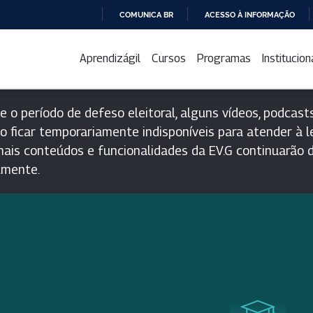
COMUNICA BR
ACESSO À INFORMAÇÃO
IR
PARA
Aprendizágil
Cursos
Programas
Institucion
O
CONTEÚDO
e o período de defeso eleitoral, alguns vídeos, podcasts
o ficar temporariamente indisponíveis para atender à le
ais conteúdos e funcionalidades da EV.G continuarão d
lmente.