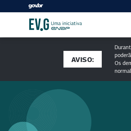
Durant
poderã
AVISO:
Os dem
norma