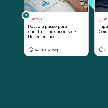
chevron_left
Rolar para esquerda
Vídeo
Víde
Passo a passo para
Impo
construir Indicadores de
Comu
Desempenho
schedule
schedule
Duração:
Duraç
04min e 48seg
03