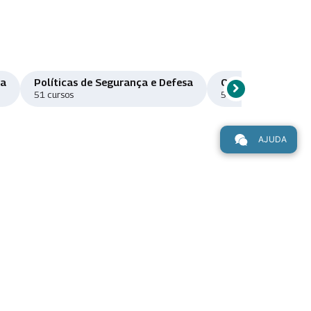
ma
Políticas de Segurança e Defesa
Orçamento e Fina
chevron_right
Rolar para direi
51 cursos
50 cursos
AJUDA