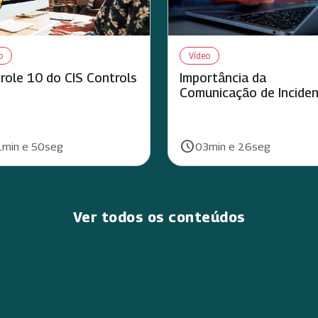
o
Vídeo
role 10 do CIS Controls
Importância da
Comunicação de Incide
schedule
ão:
Duração:
min e 50seg
03min e 26seg
Ver todos os conteúdos