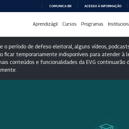
COMUNICA BR
ACESSO À INFORMAÇÃO
IR
PARA
Aprendizágil
Cursos
Programas
Institucion
O
CONTEÚDO
e o período de defeso eleitoral, alguns vídeos, podcasts
o ficar temporariamente indisponíveis para atender à le
ais conteúdos e funcionalidades da EV.G continuarão d
lmente.