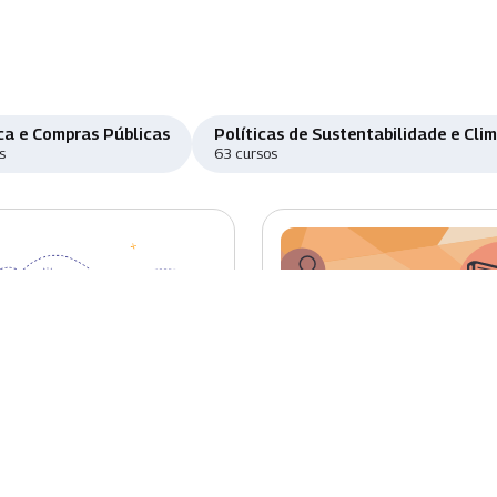
ca e Compras Públicas
Políticas de Sustentabilidade e Cli
s
63 cursos
o
Novo
damentos e
Desenho Instrucional p