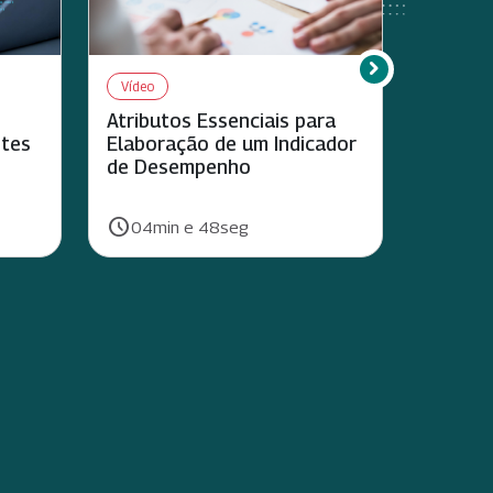
chevron_right
Rolar para direi
Vídeo
Vídeo
Atributos Essenciais para
Privaci
ntes
Elaboração de um Indicador
segura
de Desempenho
schedule
schedule
Duração:
Duração:
04min e 48seg
05mi