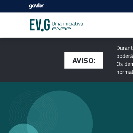
Durant
poderã
AVISO:
Os dem
norma