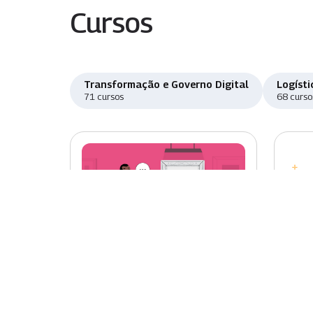
Cursos
Transformação e Governo Digital
Logísti
71 cursos
68 curso
Novo
Nov
Educação Museal II -
Fun