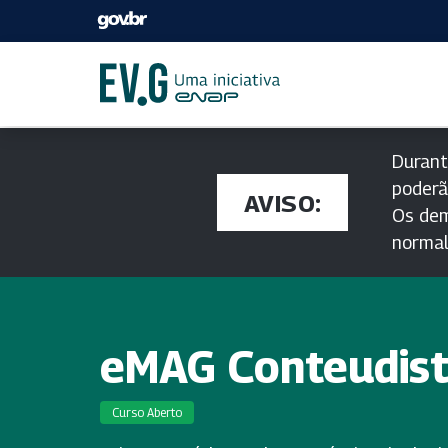
Durant
poderã
AVISO:
Os dem
norma
eMAG Conteudis
Curso Aberto