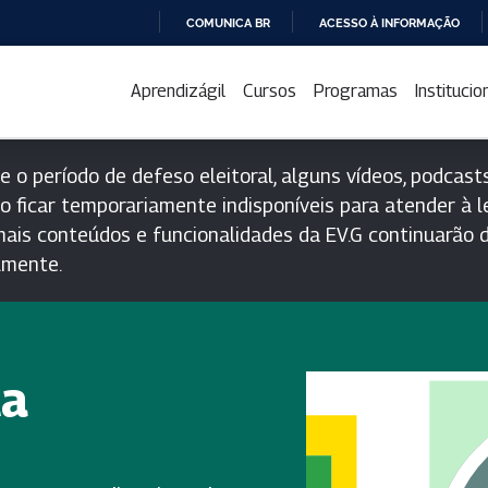
COMUNICA BR
ACESSO À INFORMAÇÃO
IR
PARA
Aprendizágil
Cursos
Programas
Institucio
O
CONTEÚDO
e o período de defeso eleitoral, alguns vídeos, podcasts
o ficar temporariamente indisponíveis para atender à le
ais conteúdos e funcionalidades da EV.G continuarão d
lmente.
ta