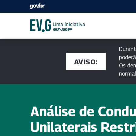
Durant
poderã
AVISO:
Os dem
norma
Análise de Cond
Unilaterais Restr