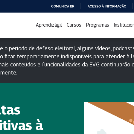
COMUNICA BR
ACESSO À INFORMAÇÃO
IR
PARA
Aprendizágil
Cursos
Programas
Institucio
O
CONTEÚDO
e o período de defeso eleitoral, alguns vídeos, podcasts
o ficar temporariamente indisponíveis para atender à le
ais conteúdos e funcionalidades da EV.G continuarão d
lmente.
utas
itivas à