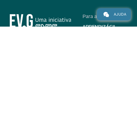
AJUDA
Para alunos
APRENDIZÁGIL
CURSOS
PROGRAMAS
INSTITUCIONAL
AJUDA
Para parceiros
Nas redes
ADESÃO
INSTITUIÇÕES
PARTICIPANTES
EV.G EM NÚMEROS
VALIDAÇÃO DE
DOCUMENTOS
TERMO DE USO E AVISO
DE PRIVACIDADE