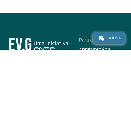
AJUDA
Para alunos
APRENDIZÁGIL
CURSOS
PROGRAMAS
INSTITUCIONAL
AJUDA
Para parceiros
Nas redes
ADESÃO
INSTITUIÇÕES
PARTICIPANTES
EV.G EM NÚMEROS