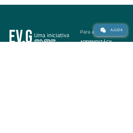
AJUDA
Para alunos
APRENDIZÁGIL
CURSOS
PROGRAMAS
INSTITUCIONAL
AJUDA
Para parceiros
Nas redes
ADESÃO
INSTITUIÇÕES
PARTICIPANTES
EV.G EM NÚMEROS
VALIDAÇÃO DE