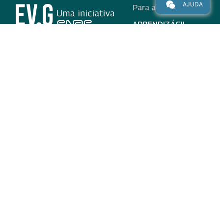
AJUDA
Para alunos
APRENDIZÁGIL
CURSOS
PROGRAMAS
INSTITUCIONAL
AJUDA
Para parceiros
Nas redes
ADESÃO
INSTITUIÇÕES
PARTICIPANTES
EV.G EM NÚMEROS
VALIDAÇÃO DE
DOCUMENTOS
TERMO DE USO E AVISO
DE PRIVACIDADE