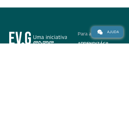
AJUDA
Para alunos
APRENDIZÁGIL
CURSOS
PROGRAMAS
INSTITUCIONAL
AJUDA
Para parceiros
Nas redes
ADESÃO
INSTITUIÇÕES
PARTICIPANTES
EV.G EM NÚMEROS
VALIDAÇÃO DE