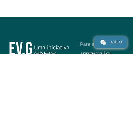
AJUDA
Para alunos
APRENDIZÁGIL
CURSOS
PROGRAMAS
INSTITUCIONAL
AJUDA
Para parceiros
Nas redes
ADESÃO
INSTITUIÇÕES
PARTICIPANTES
EV.G EM NÚMEROS