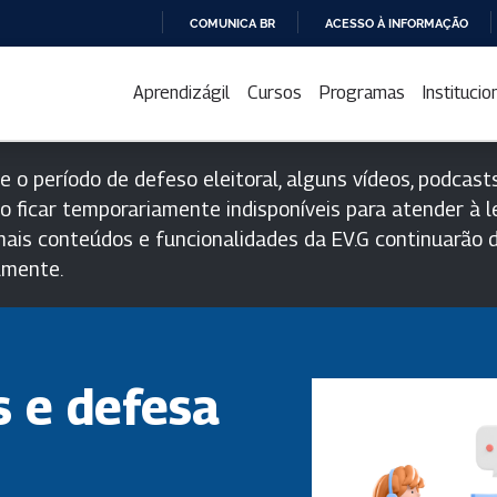
COMUNICA BR
ACESSO À INFORMAÇÃO
IR
PARA
Aprendizágil
Cursos
Programas
Institucio
O
CONTEÚDO
e o período de defeso eleitoral, alguns vídeos, podcasts
o ficar temporariamente indisponíveis para atender à le
ais conteúdos e funcionalidades da EV.G continuarão d
lmente.
s e defesa