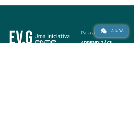
AJUDA
Para alunos
APRENDIZÁGIL
CURSOS
PROGRAMAS
INSTITUCIONAL
AJUDA
Para parceiros
Nas redes
ADESÃO
INSTITUIÇÕES
PARTICIPANTES
EV.G EM NÚMEROS
VALIDAÇÃO DE