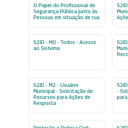
O Papel do Profissional de
S2ID
Segurança Pública junto às
Muni
Pessoas em situação de rua
Açõe
S2ID - M0 - Todos - Acesso
S2ID
ao Sistema
Muni
Rec
S2ID - M2 - Usuário
S2ID
Municipal - Solicitação de
- So
Recursos para Ações de
para
Resposta
Proteção e Defesa Civil:
S2ID