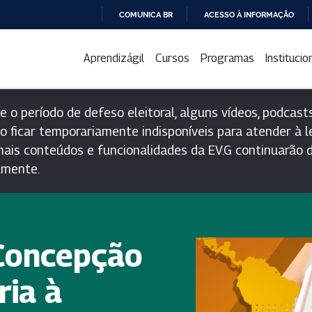
COMUNICA BR
ACESSO À INFORMAÇÃO
IR
PARA
Aprendizágil
Cursos
Programas
Institucio
O
CONTEÚDO
e o período de defeso eleitoral, alguns vídeos, podcasts
o ficar temporariamente indisponíveis para atender à le
ais conteúdos e funcionalidades da EV.G continuarão d
lmente.
Concepção
ria à