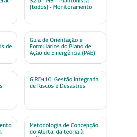
ral -
S2ID - M5 – Plantonista
(todos) - Monitoramento
e
Guia de Orientação e
os de
Formulários do Plano de
Ação de Emergência (PAE)
GIRD+10: Gestão Integrada
s
de Riscos e Desastres
mento
Metodologia de Concepção
à
do Alerta: da teoria à