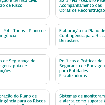
eção e Defesa Civil:
S2ID - M3 - Usuário Fede
ão de Risco
Acompanhamento das
Obras de Reconstrução
 - M4 - Todos - Plano de
Elaboração do Plano d
ingência
Contingência para Risc
Desastres
o de Segurança de
Políticas e Práticas de
agens: guia de
Segurança de Barragen
ruções
para Entidades
Fiscalizadoras
oração do Plano de
Sistemas de monitora
ingência para os Riscos
e alerta como suporte 