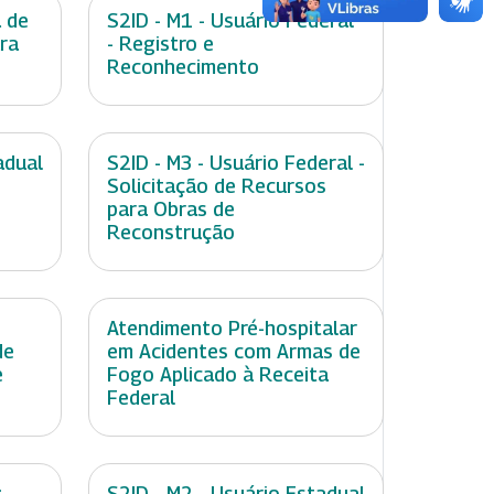
 de
S2ID - M1 - Usuário Federal
ara
- Registro e
Reconhecimento
adual
S2ID - M3 - Usuário Federal -
Solicitação de Recursos
para Obras de
Reconstrução
Atendimento Pré-hospitalar
de
em Acidentes com Armas de
e
Fogo Aplicado à Receita
Federal
:
S2ID - M2 - Usuário Estadual