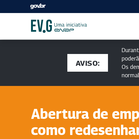
Durant
poderã
AVISO:
Os dem
norma
Abertura de emp
como redesenhar