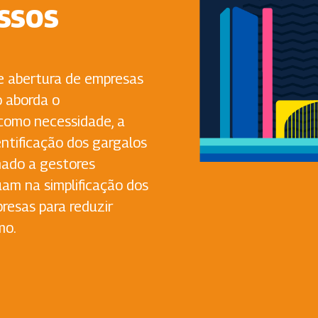
essos
de abertura de empresas
o aborda o
como necessidade, a
entificação dos gargalos
nado a gestores
uam na simplificação dos
resas para reduzir
mo.