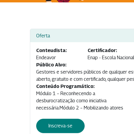
Oferta
Conteudista:
Certificador:
Endeavor
Enap - Escola Naciona
Público Alvo:
Gestores e servidores públicos de qualquer e
aberto, gratuito e com certificado, qualquer pe
Conteúdo Programático:
Módulo 1 – Reconhecendo a
essenciais para a desburocratização do
4 – Propondo o redesenho do processo de
desburocratização como iniciativa
processoMódulo 3 – Identificando os gargalos
necessária.Módulo 2 – Mobilizando atores
no processo de abertura de empresasMódulo
Inscreva-se