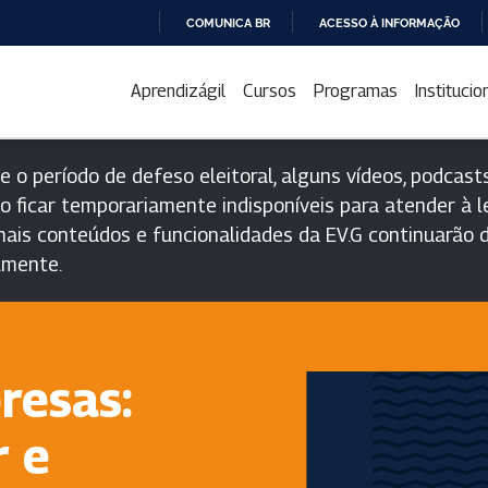
COMUNICA BR
ACESSO À INFORMAÇÃO
IR
PARA
Aprendizágil
Cursos
Programas
Institucio
O
CONTEÚDO
e o período de defeso eleitoral, alguns vídeos, podcasts
o ficar temporariamente indisponíveis para atender à le
ais conteúdos e funcionalidades da EV.G continuarão d
lmente.
resas:
 e