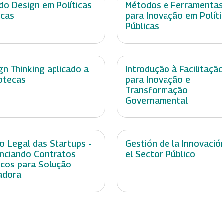
do Design em Políticas
Métodos e Ferramenta
icas
para Inovação em Polít
Públicas
gn Thinking aplicado a
Introdução à Facilitaçã
iotecas
para Inovação e
Transformação
Governamental
o Legal das Startups -
Gestión de la Innovació
nciando Contratos
el Sector Público
icos para Solução
adora