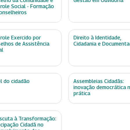
elho da Comunidade e
Gestão em Ouvidoria
role Social - Formação
onselheiros
role Exercido por
Direito à Identidade,
elhos de Assistência
Cidadania e Document
al
l do cidadão
Assembleias Cidadãs:
inovação democrática 
prática
scuta à Transformação:
icipação Cidadã no