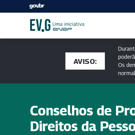
Durant
poderã
AVISO:
Os dem
norma
Conselhos de Pr
Direitos da Pess