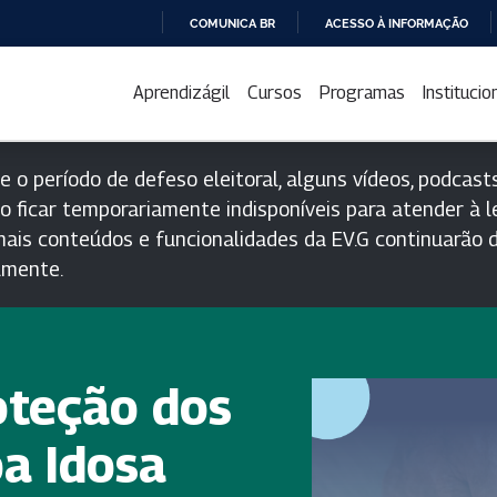
COMUNICA BR
ACESSO À INFORMAÇÃO
IR
PARA
Aprendizágil
Cursos
Programas
Institucio
O
CONTEÚDO
e o período de defeso eleitoral, alguns vídeos, podcasts
o ficar temporariamente indisponíveis para atender à le
ais conteúdos e funcionalidades da EV.G continuarão d
lmente.
oteção dos
oa Idosa