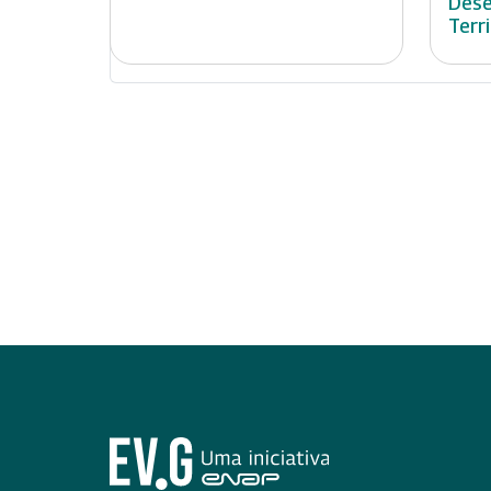
Dese
Terr