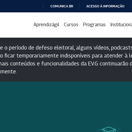
COMUNICA BR
ACESSO À INFORMAÇÃO
IR
PARA
Aprendizágil
Cursos
Programas
Institucion
O
CONTEÚDO
e o período de defeso eleitoral, alguns vídeos, podcasts
o ficar temporariamente indisponíveis para atender à le
ais conteúdos e funcionalidades da EV.G continuarão d
lmente.