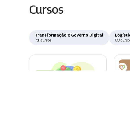
Cursos
Transformação e Governo Digital
Logísti
71 cursos
68 curso
Novo
Nov
Introdução à Promoção de
Jorn