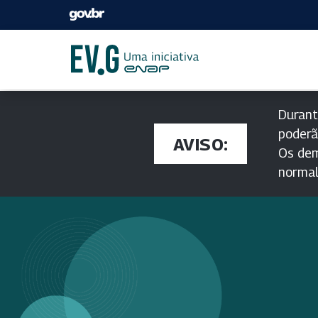
Durant
poderã
AVISO:
Os dem
norma