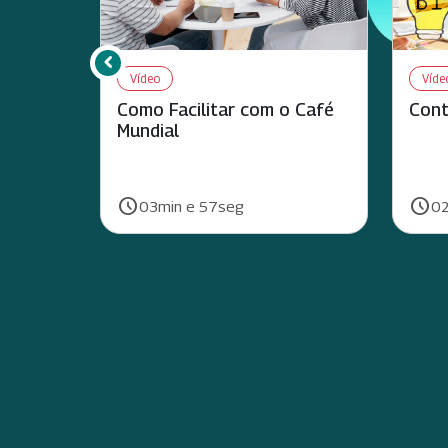
chevron_left
Rolar para esquerda
Vídeo
Víde
Como Facilitar com o Café
Cont
Mundial
schedule
schedule
Duração:
Duraç
03min e 57seg
02