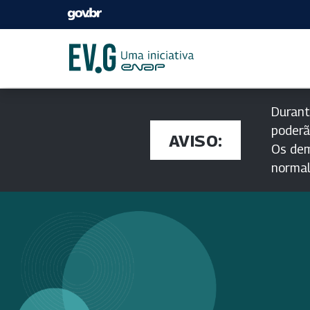
Durant
poderã
AVISO:
Os dem
norma