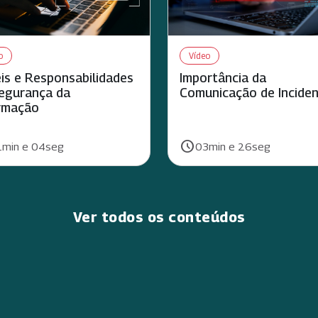
o
Vídeo
is e Responsabilidades
Importância da
egurança da
Comunicação de Incide
rmação
schedule
ão:
Duração:
min e 04seg
03min e 26seg
Ver todos os conteúdos