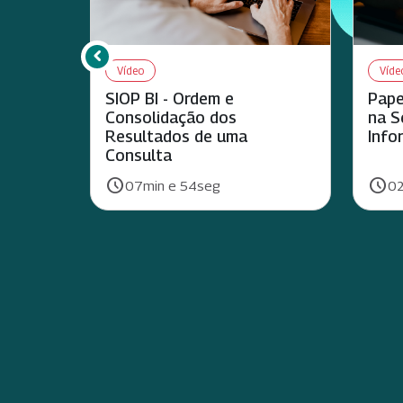
chevron_left
Rolar para esquerda
Vídeo
Víde
SIOP BI - Ordem e
Pape
Consolidação dos
na S
Resultados de uma
Info
Consulta
schedule
schedule
Duração:
Duraç
07min e 54seg
02