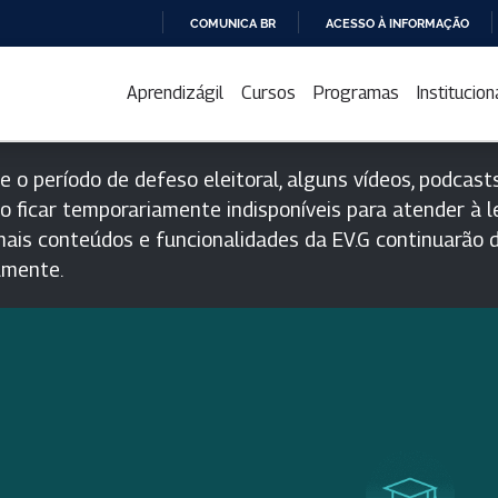
COMUNICA BR
ACESSO À INFORMAÇÃO
IR
PARA
Aprendizágil
Cursos
Programas
Institucion
O
CONTEÚDO
e o período de defeso eleitoral, alguns vídeos, podcasts
o ficar temporariamente indisponíveis para atender à le
ais conteúdos e funcionalidades da EV.G continuarão d
lmente.