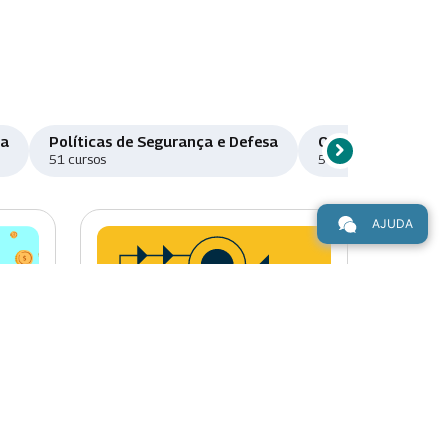
ma
Políticas de Segurança e Defesa
Orçamento e Fina
chevron_right
Rolar para direi
51 cursos
50 cursos
AJUDA
Novo
Novo
chevron_right