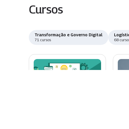
Cursos
Transformação e Governo Digital
Logísti
71 cursos
68 curso
Novo
Nov
Preparando-se para
Cons