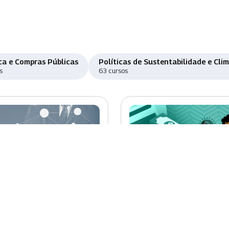
ca e Compras Públicas
Políticas de Sustentabilidade e Cli
s
63 cursos
o
Novo
órcios Públicos
CAIXA: Banco Público