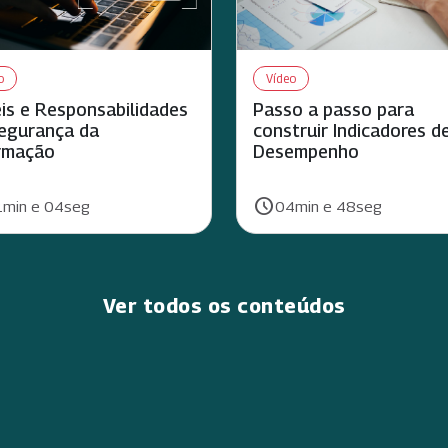
o
Vídeo
is e Responsabilidades
Passo a passo para
egurança da
construir Indicadores d
rmação
Desempenho
schedule
ão:
Duração:
min e 04seg
04min e 48seg
Ver todos os conteúdos