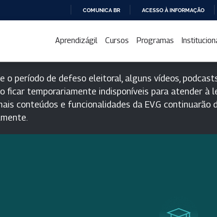
COMUNICA BR
ACESSO À INFORMAÇÃO
IR
PARA
Aprendizágil
Cursos
Programas
Institucion
O
CONTEÚDO
e o período de defeso eleitoral, alguns vídeos, podcasts
o ficar temporariamente indisponíveis para atender à le
ais conteúdos e funcionalidades da EV.G continuarão d
lmente.