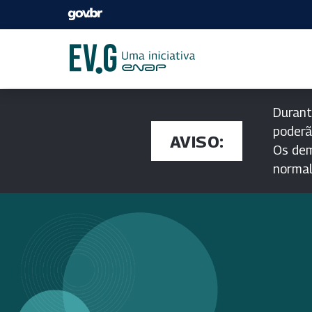
Durant
poderã
AVISO:
Os dem
norma